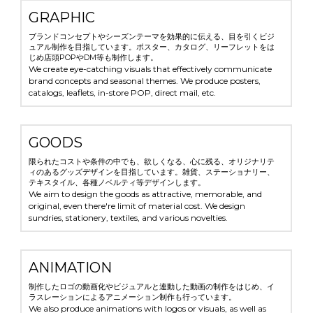
GRAPHIC
ブランドコンセプトやシーズンテーマを効果的に伝える、目を引くビジ
ュアル制作を目指しています。ポスター、カタログ、リーフレットをは
じめ店頭POPやDM等も制作します。
We create eye-catching visuals that effectively communicate 
brand concepts and seasonal themes. We produce posters, 
catalogs, leaflets, in-store POP, direct mail, etc.
GOODS
限られたコストや条件の中でも、欲しくなる、心に残る、オリジナリテ
ィのあるグッズデザインを目指しています。雑貨、ステーショナリー、
テキスタイル、各種ノベルティ等デザインします。
We aim to design the goods as attractive, memorable, and 
original, even there're limit of material cost. We design 
sundries, stationery, textiles, and various novelties.
ANIMATION
制作したロゴの動画化やビジュアルと連動した動画の制作をはじめ、イ
ラスレーションによるアニメーション制作も行っています。
We also produce animations with logos or visuals, as well as 