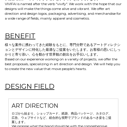
VIVIFAI is named after the verb "vivify". We work with the hope that our 
designs will make the things come alive and vibrant. We offer art 
direction and design logos, packaging, advertising, and merchandise for 
a wide range of fields, mainly apparel and cosmetics.
BENEFIT
様々な案件に携わってきた経験をもとに、専門分野であるアートディレクシ
ョンとデザインに特化した最適なご提案をいたします。お客様の思いにしっ
かりと寄り添い、心を動かす世界観の創出をお手伝いします。
Based on our experience working on a variety of projects, we offer the 
best proposals, specializing in art direction and design. We will help you 
to create the new value that move people's hearts.
DESIGN FIELD
ART DIRECTION
ロゴから始まり、ショップカード、紙袋、商品パッケージ、カタログ、
広告、ウェブサイトなど、総合的な視野でブランドのあるべき姿をご提
案します。
We propose what the brand should be with the comprehensive 