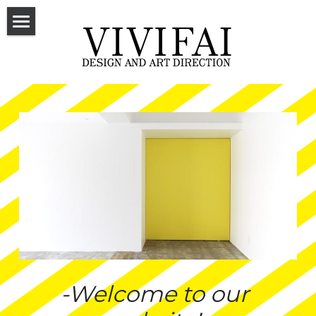
INTRODUCTIONS
ART DIRECTION
LOGO & SYMBOL
PACKAGE
GRAPHIC
GOODS
ANIMATION
SPACE
-Welcome to our 
ACCESS