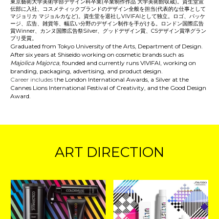
東京藝術大学美術学部デザイン科卒業(卒業制作作品 大学美術館収蔵)。資生堂宣
伝部に入社、コスメティックブランドのデザイン全般を担当(代表的な仕事として
マジョリカ マジョルカなど)。資生堂を退社しVIVIFAIとして独立。ロゴ、パッケ
ージ、広告、雑貨等、幅広い分野のデザイン制作を手がける。ロンドン国際広告
賞Winner、カンヌ国際広告祭Silver、グッドデザイン賞、CSデザイン賞準グラン
プリ受賞。
Graduated from Tokyo University of the Arts, Department of Design. 
After six years at Shiseido working on cosmetic brands such as 
Majolica Majorca
, founded and currently runs VIVIFAI, working on 
branding, packaging, advertising, and product design.
Career includes t
he London International Awards, a Silver at the 
Cannes Lions International Festival of Creativity, and the Good Design 
Award.
ART DIRECTION