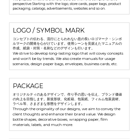
perspective.Starting with the logo, store cards, paper bags, product 
packaging, catalogs, advertisements, websites and so on.
LOGO / SYMBOL MARK
コンセプトの伝わる、流行にとらわれない息の長いロゴマーク・シンボ
ルマークの開発を心がけています。使用シーンを見据えたマニュアルの
作成、紙袋・封筒・名刺などのデザインも行います。
We strive to develop long-lasting logo that will covey concepts 
and won't be by trends. 
We also create manuals for usage 
scenarios, design paper bags, envelopes, business cards, etc.
PACKAGE
オリジナルティのあるデザインで、
作り手の思いを伝え、ブランド価値
の向上を目指します。新規形状、化粧箱、包装紙、フィルム包装資材、
ラベル等、さまざまな形態をデザインします。
Through the originality of our designs, we aim to convey the 
client thoughts and enhance their brand value. We design 
bottle shapes, decorative boxes, wrapping paper, film 
materials, labels, and much more.