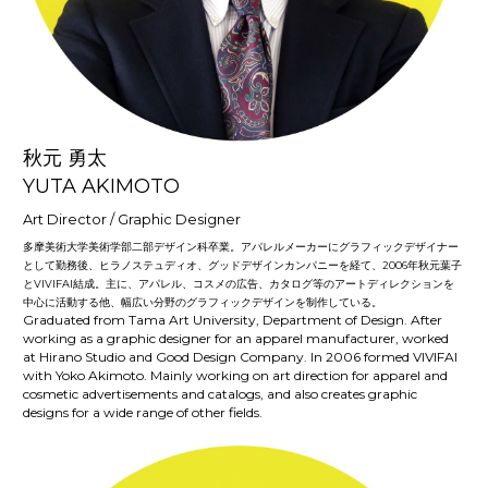
秋元 勇太
YUTA AKIMOTO
Art Director / Graphic Designer
多摩美術大学美術学部二部デザイン科卒業。アパレルメーカーにグラフィックデザイナー
として勤務後、ヒラノステュディオ、グッドデザインカンパニーを経て、2006年
秋元葉子
とVIVIFAI結成。主に、アパレル、コスメの広告、カタログ等のアートディレクションを
中心に活動する他、幅広い分野のグラフィックデザインを制作している。
Graduated from Tama Art University, Department of Design. After 
working as a graphic designer for an apparel manufacturer, worked 
at Hirano Studio and Good Design Company. In 2006 formed VIVIFAI 
with Yoko Akimoto. Mainly working on art direction for apparel and 
cosmetic advertisements and catalogs, and also creates graphic 
designs for a wide range of other fields.